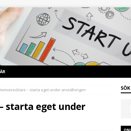
ÄR
SÖK
temutvecklare – starta eget under anställningen
– starta eget under
ONL