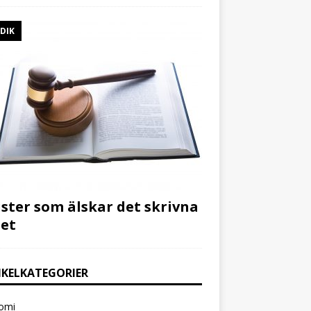
IDIK
ister som älskar det skrivna
et
IKELKATEGORIER
omi