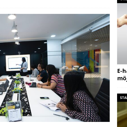
E-h
möj
STA