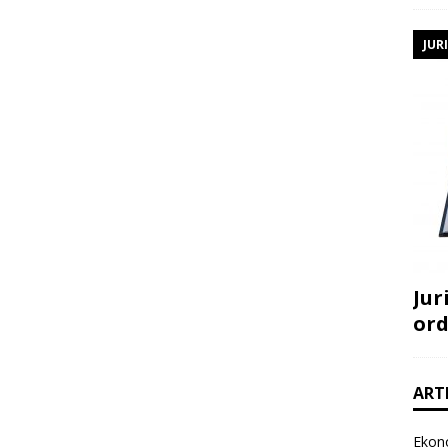
JUR
Jur
ord
ART
Ekon