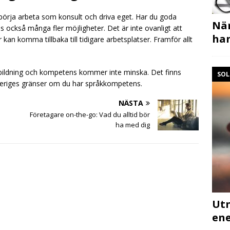
tt börja arbeta som konsult och driva eget. Har du goda
När
nas också många fler möjligheter. Det är inte ovanligt att
ha
n komma tillbaka till tidigare arbetsplatser. Framför allt
tbildning och kompetens kommer inte minska. Det finns
SOL
veriges gränser om du har språkkompetens.
NÄSTA
Företagare on-the-go: Vad du alltid bör
ha med dig
Utn
ene